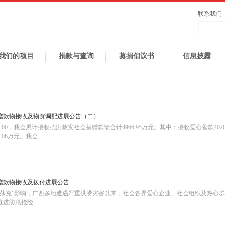
联系我们
我们的项目
捐款与查询
募捐倡议书
信息披露
赠款物接收及物资调配进展公告（二）
日12:00，我会累计接收抗洪救灾社会捐赠款物合计4966.95万元。其中：接收爱心善款402
6.06万元。我会
赠款物接收及拨付进展公告
“美莎克”影响，广西多地遭遇严重洪涝灾害以来，社会各界爱心企业、社会组织及热心
推进防汛抢险