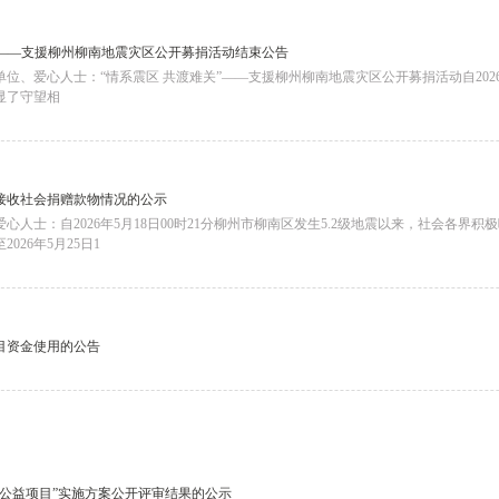
”——支援柳州柳南地震灾区公开募捐活动结束公告
位、爱心人士：“情系震区 共渡难关”——支援柳州柳南地震灾区公开募捐活动自202
显了守望相
接收社会捐赠款物情况的公示
心人士：自2026年5月18日00时21分柳州市柳南区发生5.2级地震以来，社会各
026年5月25日1
目资金使用的公告
康公益项目”实施方案公开评审结果的公示