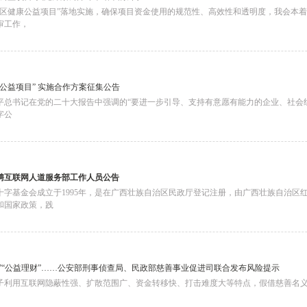
区健康公益项目”落地实施，确保项目资金使用的规范性、高效性和透明度，我会本着“
审工作，
公益项目” 实施合作方案征集公告
平总书记在党的二十大报告中强调的“要进一步引导、支持有意愿有能力的企业、社会
字公
聘互联网人道服务部工作人员公告
十字基金会成立于1995年，是在广西壮族自治区民政厅登记注册，由广西壮族自治区
和国家政策，践
利”“公益理财”……公安部刑事侦查局、民政部慈善事业促进司联合发布风险提示
子利用互联网隐蔽性强、扩散范围广、资金转移快、打击难度大等特点，假借慈善名义或