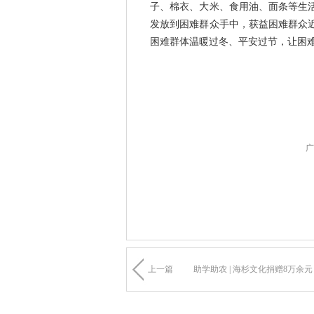
子、棉衣、大米、食用油、面条等生
发放到困难群众手中，获益困难群众近
困难群体温暖过冬、平安过节，让困
广
上一篇
助学助农 | 海杉文化捐赠8万余元