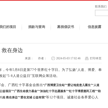
联系我们
我们的项目
捐款与查询
募捐倡议书
信息披露
桂 救在身边
来源：
作者：
2024-05-03 17:02:46
打印本页
周年，今年5月8日是第77个世界红十字日。为了
弘扬“人道、博爱、奉
起“5·8人道公益日”互联网众筹活动。
十字会、广西红十字基金会
推出
“广西博爱卫生站”“爱让地贫患儿重生”
“人道
公益项目”
“广西生命接力基金”
“加油红十字志愿服务”
“红十字博爱惠民工程”
“助
等12个项目。
诚邀社会各界爱心人
八桂 救在身边”“爱在龙城 公益有我”