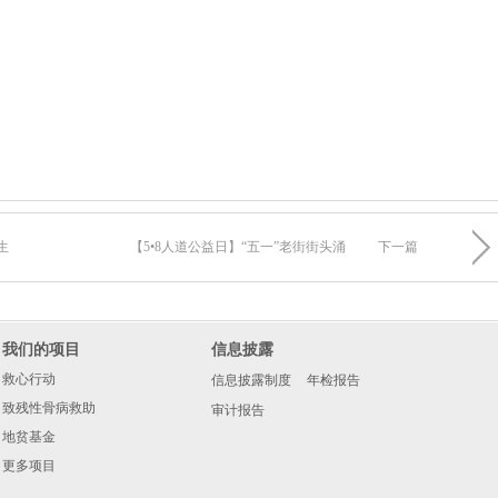
生
【5•8人道公益日】“五一”老街街头涌
下一篇
我们的项目
信息披露
救心行动
信息披露制度
年检报告
致残性骨病救助
审计报告
地贫基金
更多项目