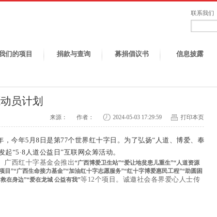
联系我们
我们的项目
捐款与查询
募捐倡议书
信息披露
资源动员计划
来源：
作者：
2024-05-03 17:29:59
打印本页
周年，今年5月8日是第77个世界红十字日。为了
弘扬“人道、博爱、奉
起“5·8人道公益日”互联网众筹活动。
会、广西红十字基金会
推出
“广西博爱卫生站”“爱让地贫患儿重生”
“人道资源
项目”
“广西生命接力基金”
“加油红十字志愿服务”
“红十字博爱惠民工程”
“助圆困
等12个项目。
诚邀社会各界爱心人士传
救在身边”“爱在龙城 公益有我”