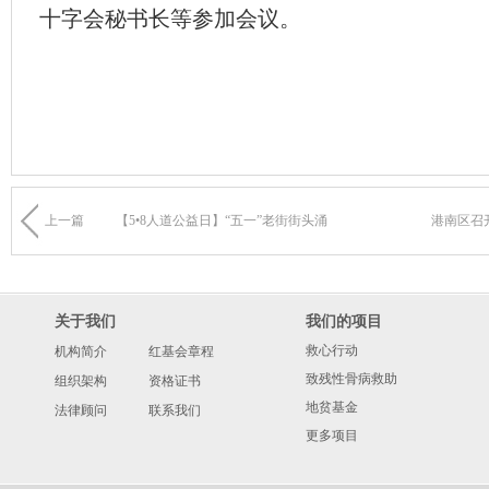
十字会秘书长等参加会议。
上一篇
【5•8人道公益日】“五一”老街街头涌
港南区召开
关于我们
我们的项目
救心行动
机构简介
红基会章程
致残性骨病救助
组织架构
资格证书
地贫基金
法律顾问
联系我们
更多项目