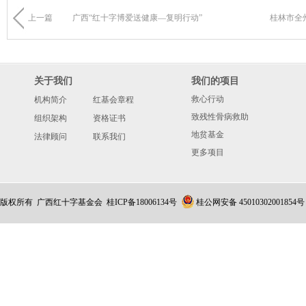
上一篇
广西“红十字博爱送健康—复明行动”
桂林市全
关于我们
我们的项目
救心行动
机构简介
红基会章程
致残性骨病救助
组织架构
资格证书
地贫基金
法律顾问
联系我们
更多项目
版权所有 广西红十字基金会
桂ICP备18006134号
桂公网安备 45010302001854号