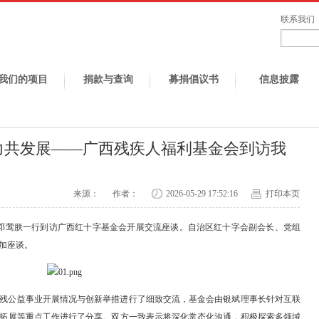
联系我们
我们的项目
捐款与查询
募捐倡议书
信息披露
力共发展——广西残疾人福利基金会到访我
来源：
作者：
2026-05-29 17:52:16
打印本页
长邓莺朕一行到访广西红十字基金会开展交流座谈。自治区红十字会副会长、党组
加座谈。
残公益事业开展情况与创新举措进行了细致交流，基金会由银斌理事长针对互联
拓展等重点工作进行了分享。双方一致表示将深化常态化沟通，积极探索多领域