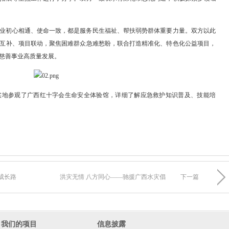
业初心相通、使命一致，都是服务民生福祉、帮扶弱势群体重要力量。双方以此
互补、项目联动，聚焦困难群众急难愁盼，联合打造精准化、特色化公益项目，
慈善事业高质量发展。
实地参观了广西红十字会生命安全体验馆，详细了解应急救护知识普及、技能培
成长路
洪灾无情 八方同心——驰援广西水灾倡
下一篇
我们的项目
信息披露