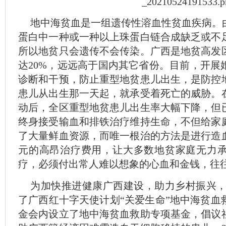
地中海贫血是一组遗传性溶血性贫血疾病。
蛋白中一种或一种以上珠蛋白链合成缺乏或不
所以地贫只会遗传不会传染。广西是地贫高发
达20%，远远高于国内其它省份。目前，开展
诊断和干预，防止重型地贫患儿出生，是防控
患儿从出生那一天起，就承受着死亡的威胁。
动后，全区重型地贫患儿出生率大幅下降，但
终身接受输血和排铁治疗维持生命，不但给家
了大量鲜血资源，而唯一根治的方法是进行造
元的高昂治疗费用，让大多数地贫家庭无力
疗，必须付出常人难以想象的心血和金钱，往
为加快推进健康广西建设，助力乡村振兴， 
了广西红十字天使计划“关爱生命”地中海贫血
金会内设立了地中海贫血救助专项基金，倡议