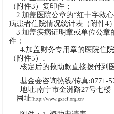
（附件
3
）复印件；
2
.加盖医院公章的“红十字救
病患者住院情况统计表（附件
4
3.加盖疾病证明章或单位公章
件；
4.加盖财务专用章的医院住
（附件5）。
核定后的救助款
直接
拨付到
基金会咨询
热线/传真:0771-5
地址:南宁市金洲路27号七
网址:
http://www.gxrcf.org.cn/