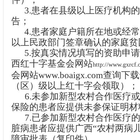
3.患者在县级以上医疗机构
告；
4.患者家庭户籍所在地或经
以上民政部门签章确认的家庭贫
5.
按真实情况
填写的资助申请
西红十字基金会网站
http://www.gxrcf.o
会网站ww
w.boaigx.com查询下载
（区）级以上红十字会领取
）
；
6.未参加新型农村合作医疗
保险的患者应提供未参保证明材
7.已参加新型农村合作医疗
脏病
患者应提供
广西“农村两病
障审批表
（复印件）
。