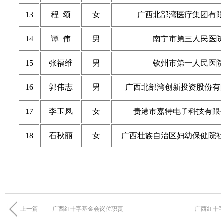
13
程 颂
女
广西北部湾医疗集团有
14
谭 伟
男
南宁市第三人民医
15
张福维
男
钦州市第一人民医
16
郭伟志
男
广西北部湾创新投资股份有
17
李玉凤
女
贵港市嘉特电子科技有限
18
石秋丽
女
广西壮族自治区妇幼保健院
上一篇
广西红十字基金会岗位职责
广西红十