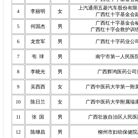
上汽通用五菱汽车股份有限
4
李丽明
女
广西红十字基金会
广西红十字基金会
5
何国杰
男
广西红十字会救护训
6
龙世军
男
广西红十字药业公
7
韦 球
男
南宁市第一人民医
8
李晓光
男
广西辉鸿医药公司
9
吴西西
女
广西中医药大学第一附
10
陈日兰
女
广西中医药大学附属瑞
11
张 国
男
广西壮族自治区人民
12
陈继昌
男
柳州市妇幼保健院